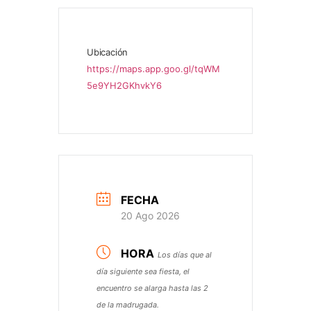
Ubicación
https://maps.app.goo.gl/tqWM
5e9YH2GKhvkY6
FECHA
20 Ago 2026
HORA
Los días que al
día siguiente sea fiesta, el
encuentro se alarga hasta las 2
de la madrugada.