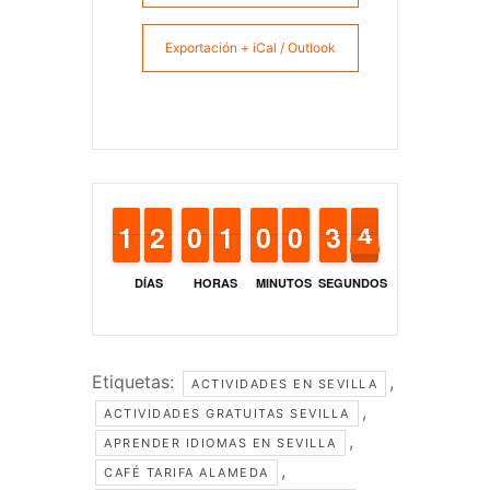
Exportación + iCal / Outlook
1
1
1
1
1
1
2
2
9
9
0
0
1
1
1
1
9
9
0
0
9
9
0
0
4
3
3
4
3
4
DÍAS
HORAS
MINUTOS
SEGUNDOS
Etiquetas:
,
ACTIVIDADES EN SEVILLA
,
ACTIVIDADES GRATUITAS SEVILLA
,
APRENDER IDIOMAS EN SEVILLA
,
CAFÉ TARIFA ALAMEDA