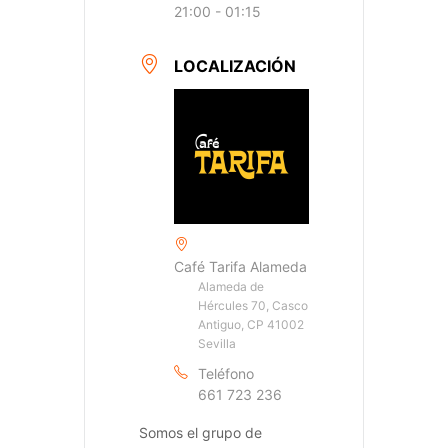
21:00 - 01:15
LOCALIZACIÓN
Café Tarifa Alameda
Alameda de
Hércules 70, Casco
Antiguo, CP 41002
Sevilla
Teléfono
661 723 236
Somos el grupo de