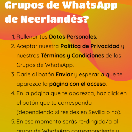
Grupos de WhatsApp
de Neerlandés?
Rellenar tus
Datos Personales
.
Aceptar nuestra
Política de Privacidad
y
nuestros
Términos y Condiciones
de los
Grupos de WhatsApp.
Darle al botón
Enviar
y esperar a que te
aparezca la
página con el acceso
.
En la página que te aparezca, haz click en
el botón que te corresponda
(dependiendo si resides en Sevilla o no).
En ese momento serás re-dirigido/a al
grupo de WhatsApp correspondiente y