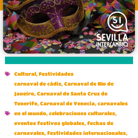
Cultural
,
Festividades
carnaval de cádiz
,
Carnaval de Río de
Janeiro
,
Carnaval de Santa Cruz de
Tenerife
,
Carnaval de Venecia
,
carnavales
en el mundo
,
celebraciones culturales
,
eventos festivos globales
,
fechas de
carnavales
,
festividades internacionales
,