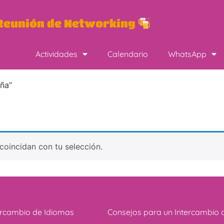
eunión de Networking
Actividades
Calendario
WhatsApp
ña”
oincidan con tu selección.
ercambio de Idiomas
Consejos para un Intercambio 