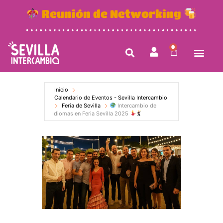
Reunión de Networking
0
Inicio
Calendario de Eventos - Sevilla Intercambio
Feria de Sevilla
Intercambio de
Idiomas en Feria Sevilla 2025