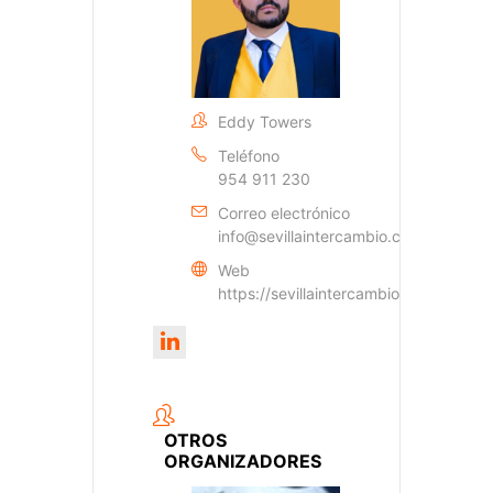
Eddy Towers
Teléfono
954 911 230
Correo electrónico
info@sevillaintercambio.com
Web
https://sevillaintercambio.com
OTROS
ORGANIZADORES