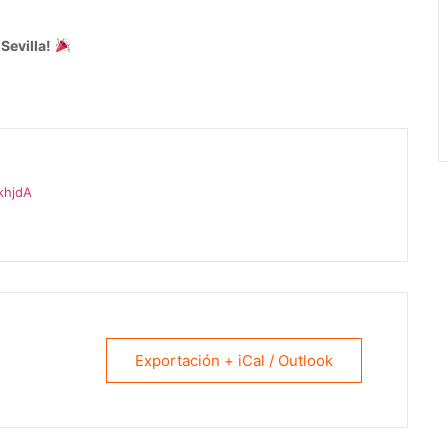
Sevilla!
khjdA
Exportación + iCal / Outlook