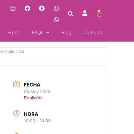
0
Fotos
FAQs
Blog
Contacto
de Sevilla 2025
FECHA
05 May 2025
Finalizdo!
HORA
19:00 - 01:30