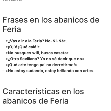
Frases en los abanicos de
Feria
– «
¿Vas a ir a la Feria? No-Ni-Ná
«.
– «
¡Ojú! ¡Qué caló!
«.
– «
No busques wifi, busca caseta
«.
– «
¿Otra Sevillana? Yo no sé decir que no
«.
– «
¡Qué arte tengo pa’ no derretirme!
«.
– «
No estoy sudando, estoy brillando con arte
«.
Características en los
abanicos de Feria